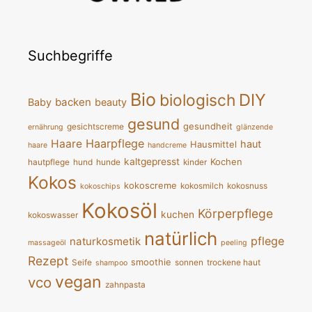
Suchbegriffe
Bio
DIY
biologisch
backen
Baby
beauty
gesund
gesundheit
gesichtscreme
ernährung
glänzende
Haarpflege
Haare
haut
Hausmittel
haare
handcreme
kaltgepresst
Kochen
hautpflege
hund
hunde
kinder
Kokos
kokoscreme
kokosmilch
kokosnuss
kokoschips
Kokosöl
Körperpflege
kuchen
kokoswasser
natürlich
pflege
naturkosmetik
massageöl
peeling
Rezept
smoothie
Seife
sonnen
trockene haut
shampoo
vegan
vco
zahnpasta