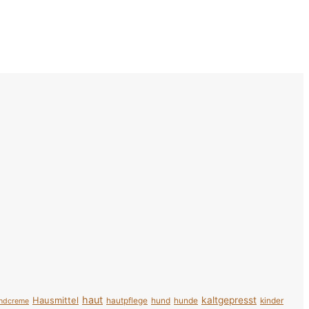
haut
Hausmittel
kaltgepresst
hautpflege
hund
hunde
kinder
ndcreme