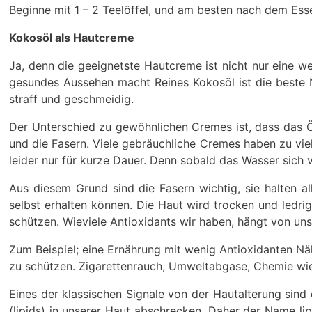
Beginne mit 1 – 2 Teelöffel, und am besten nach dem Esse
Kokosöl als Hautcreme
Ja, denn die geeignetste Hautcreme ist nicht nur eine 
gesundes Aussehen macht Reines Kokosöl ist die beste Na
straff und geschmeidig.
Der Unterschied zu gewöhnlichen Cremes ist, dass das Öl 
und die Fasern. Viele gebräuchliche Cremes haben zu viel 
leider nur für kurze Dauer. Denn sobald das Wasser sich
Aus diesem Grund sind die Fasern wichtig, sie halten a
selbst erhalten können. Die Haut wird trocken und ledri
schützen. Wieviele Antioxidants wir haben, hängt von uns
Zum Beispiel; eine Ernährung mit wenig Antioxidanten Nä
zu schützen. Zigarettenrauch, Umweltabgase, Chemie wie 
Eines der klassischen Signale von der Hautalterung sind d
(lipids) in unserer Haut abschrecken. Daher der Name lip