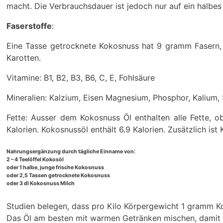
macht. Die Verbrauchsdauer ist jedoch nur auf ein halbes
Faserstoffe
:
Eine Tasse getrocknete Kokosnuss hat 9 gramm Fasern, 
Karotten.
Vitamine: B1, B2, B3, B6, C, E, Fohlsäure
Mineralien: Kalzium, Eisen Magnesium, Phosphor, Kalium,
Fette: Ausser dem Kokosnuss Öl enthalten alle Fette, o
Kalorien. Kokosnussöl enthält 6.9 Kalorien. Zusätzlich is
Nahrungsergänzung durch tägliche Einname von:
2 – 4 Teelöffel Kokosöl
oder 1 halbe, junge frische Kokosnuss
oder 2,5 Tassen getrocknete Kokosnuss
oder 3 dl Kokosnuss Milch
Studien belegen, dass pro Kilo Körpergewicht 1 gramm
Das Öl am besten mit warmen Getränken mischen, damit e