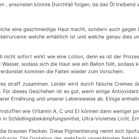
n , ansonsten könnte Durchfall folgen, da das Öl treibend w
welche eine geschmeidige Haut macht, sondern auch gegen B
trurceme welche erhältlich ist und welche genau dies unt
nicht sofort wirkt wie eine Lotion, denn es ist der Prozes
Wasser, sodass sich die Haut wie ein Ballon füllt, sodass k
 verdunstet kommen die Falten wieder zum Vorschein.
lles straff zusammen. Leider wird durch falsche Cremes 
g. Für dieses Geschehen ist es gut, wenn einige Antioxid
erer Ernährung und unserer Lebensweise ab. Einige enthalte
hrstoffen wie (Vitamin A, C und E) können dann weniger pro
in Schädlingsbekämpfungsmittel, Ultra-Violettes Licht, Er
ie braunen Flecken. Diese Pigmentierung nennt sich lipofus
ofuscin. Die Oxidation der mehrfach ungesättigten Fettsäur