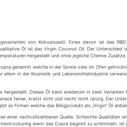
ungsvarianten von Kokosnussöl. Eines davon ist das RBD 
litative Öl ist das Virgin Coconut Oil. Der Unterschied ist 
Temperaturen hergestellt und ohne jegliche Chemie Zusätze.
Copra genannt) welche in der Sonne oder im Ofen getrockne
or allem in der Kosmetik und Lebensmittelindustrie verwe
s hergestellt. Dieses Öl kann wiederum in zwei Varianten
mack feiner, kratzt nicht und riecht nicht ranzig. Der Unte
t es Firmen welche das Billigprodukt als „Virgin“ Öl anbie
i einer nachvollziehbaren Quelle. Schlechte Qualitäten si
onnentrockunng wenn das Copra beginnt zu schimmeln. Ist j