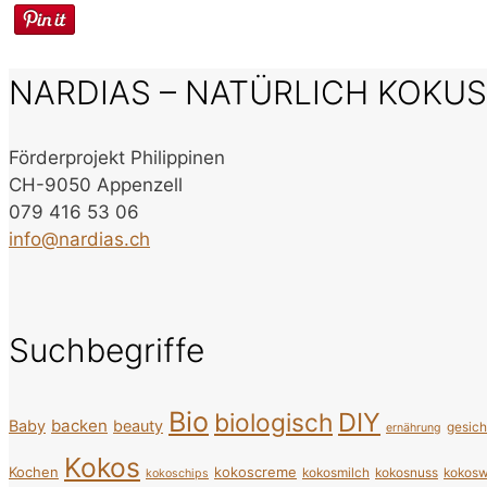
NARDIAS – NATÜRLICH KOKU
Förderprojekt Philippinen
CH-9050 Appenzell
079 416 53 06
info@nardias.ch
Suchbegriffe
Bio
DIY
biologisch
backen
Baby
beauty
gesic
ernährung
Kokos
Kochen
kokoscreme
kokosmilch
kokosnuss
kokosw
kokoschips