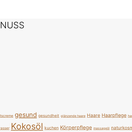
SNUSS
gesund
Haarpflege
Haare
gesundheit
htscreme
glänzende haare
ha
Kokosöl
Körperpflege
naturkosm
kuchen
asser
massageöl