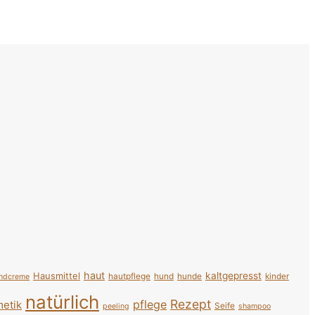
haut
Hausmittel
kaltgepresst
hautpflege
hund
hunde
kinder
ndcreme
natürlich
Rezept
pflege
etik
Seife
peeling
shampoo