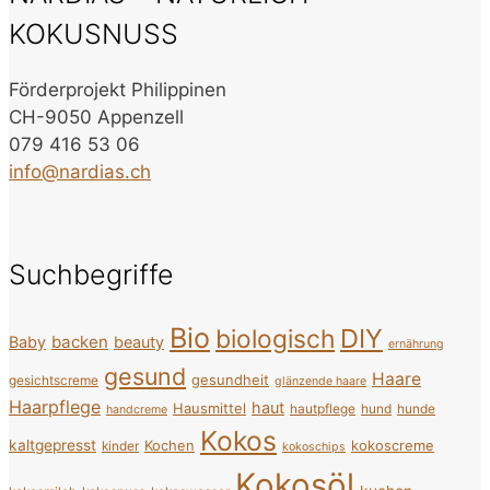
KOKUSNUSS
Förderprojekt Philippinen
CH-9050 Appenzell
079 416 53 06
info@nardias.ch
Suchbegriffe
Bio
DIY
biologisch
backen
Baby
beauty
ernährung
gesund
Haare
gesundheit
gesichtscreme
glänzende haare
Haarpflege
haut
Hausmittel
hautpflege
hund
hunde
handcreme
Kokos
kaltgepresst
Kochen
kokoscreme
kinder
kokoschips
Kokosöl