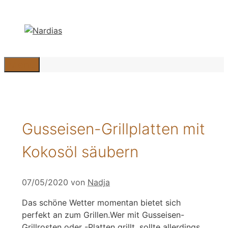
Zum
Inhalt
springen
Menü
Gusseisen-Grillplatten mit
Kokosöl säubern
07/05/2020
von
Nadja
Das schöne Wetter momentan bietet sich
perfekt an zum Grillen.Wer mit Gusseisen-
Grillrosten oder -Platten grillt, sollte allerdings