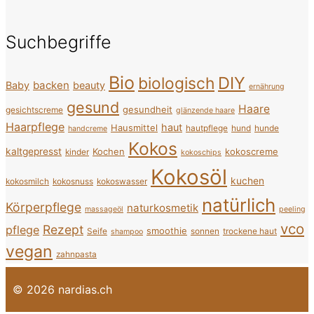
Suchbegriffe
Bio
DIY
biologisch
backen
Baby
beauty
ernährung
gesund
Haare
gesundheit
gesichtscreme
glänzende haare
Haarpflege
haut
Hausmittel
hautpflege
hund
hunde
handcreme
Kokos
kaltgepresst
Kochen
kokoscreme
kinder
kokoschips
Kokosöl
kuchen
kokosmilch
kokosnuss
kokoswasser
natürlich
Körperpflege
naturkosmetik
massageöl
peeling
vco
Rezept
pflege
smoothie
Seife
sonnen
trockene haut
shampoo
vegan
zahnpasta
© 2026 nardias.ch