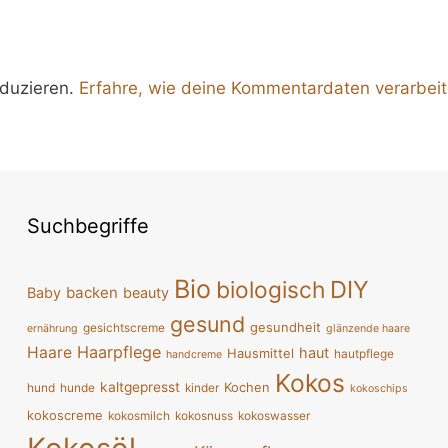
duzieren.
Erfahre, wie deine Kommentardaten verarbei
Suchbegriffe
Bio
DIY
biologisch
backen
Baby
beauty
gesund
gesundheit
gesichtscreme
ernährung
glänzende haare
Haarpflege
Haare
haut
Hausmittel
hautpflege
handcreme
Kokos
kaltgepresst
Kochen
hund
hunde
kinder
kokoschips
kokoscreme
kokosmilch
kokosnuss
kokoswasser