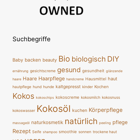
Suchbegriffe
Bio
DIY
biologisch
backen
Baby
beauty
gesund
gesundheit
gesichtscreme
ernährung
glänzende
Haarpflege
Haare
haut
Hausmittel
haare
handcreme
kaltgepresst
Kochen
hautpflege
hund
hunde
kinder
Kokos
kokoscreme
kokosmilch
kokosnuss
kokoschips
Kokosöl
Körperpflege
kuchen
kokoswasser
natürlich
pflege
naturkosmetik
massageöl
peeling
Rezept
smoothie
Seife
sonnen
trockene haut
shampoo