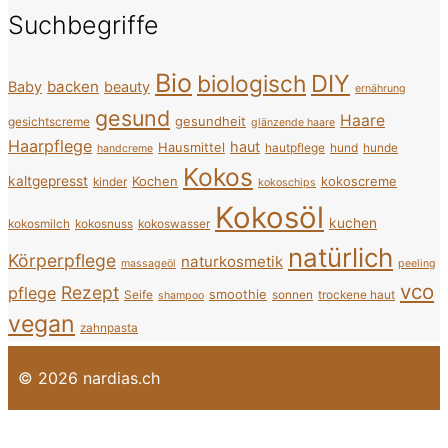
Suchbegriffe
Bio
DIY
biologisch
backen
Baby
beauty
ernährung
gesund
Haare
gesundheit
gesichtscreme
glänzende haare
Haarpflege
haut
Hausmittel
hautpflege
hund
hunde
handcreme
Kokos
kaltgepresst
Kochen
kokoscreme
kinder
kokoschips
Kokosöl
kuchen
kokosmilch
kokosnuss
kokoswasser
natürlich
Körperpflege
naturkosmetik
massageöl
peeling
vco
Rezept
pflege
smoothie
Seife
sonnen
trockene haut
shampoo
vegan
zahnpasta
© 2026 nardias.ch