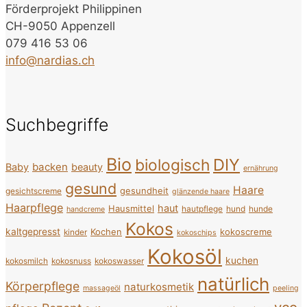
Förderprojekt Philippinen
CH-9050 Appenzell
079 416 53 06
info@nardias.ch
Suchbegriffe
Bio
DIY
biologisch
backen
Baby
beauty
ernährung
gesund
Haare
gesundheit
gesichtscreme
glänzende haare
Haarpflege
haut
Hausmittel
hautpflege
hund
hunde
handcreme
Kokos
kaltgepresst
Kochen
kokoscreme
kinder
kokoschips
Kokosöl
kuchen
kokosmilch
kokosnuss
kokoswasser
natürlich
Körperpflege
naturkosmetik
massageöl
peeling