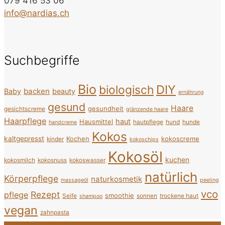
079 416 53 06
info@nardias.ch
Suchbegriffe
Bio
DIY
biologisch
backen
Baby
beauty
ernährung
gesund
Haare
gesundheit
gesichtscreme
glänzende haare
Haarpflege
haut
Hausmittel
hautpflege
hund
hunde
handcreme
Kokos
kaltgepresst
Kochen
kokoscreme
kinder
kokoschips
Kokosöl
kuchen
kokosmilch
kokosnuss
kokoswasser
natürlich
Körperpflege
naturkosmetik
massageöl
peeling
vco
Rezept
pflege
smoothie
Seife
sonnen
trockene haut
shampoo
vegan
zahnpasta