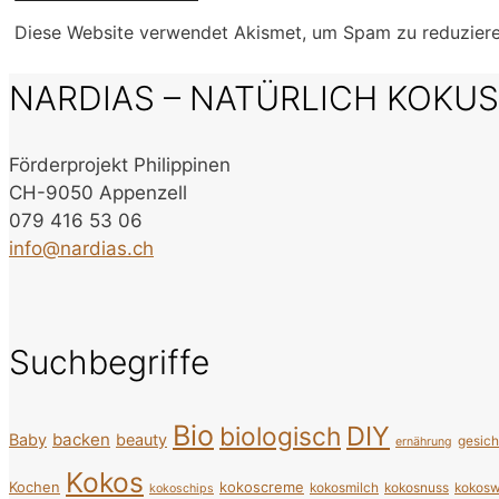
Diese Website verwendet Akismet, um Spam zu reduzier
NARDIAS – NATÜRLICH KOKU
Förderprojekt Philippinen
CH-9050 Appenzell
079 416 53 06
info@nardias.ch
Suchbegriffe
Bio
DIY
biologisch
backen
Baby
beauty
gesic
ernährung
Kokos
Kochen
kokoscreme
kokosmilch
kokosnuss
kokosw
kokoschips