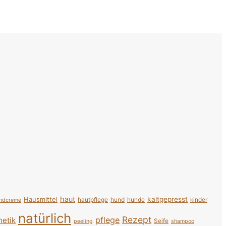
haut
Hausmittel
kaltgepresst
hautpflege
hund
hunde
kinder
ndcreme
natürlich
Rezept
pflege
etik
Seife
peeling
shampoo