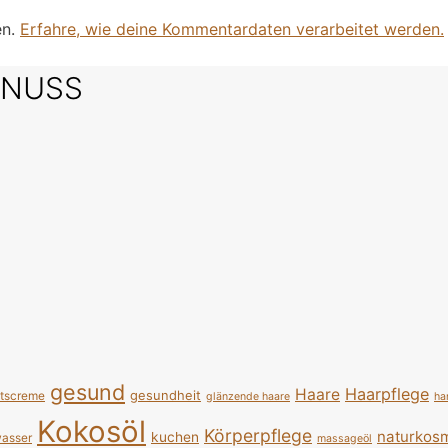
en.
Erfahre, wie deine Kommentardaten verarbeitet werden.
SNUSS
gesund
Haarpflege
Haare
gesundheit
htscreme
glänzende haare
ha
Kokosöl
Körperpflege
naturkosm
kuchen
asser
massageöl