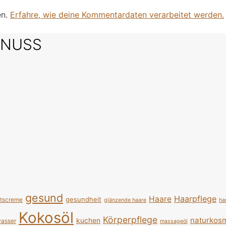
en.
Erfahre, wie deine Kommentardaten verarbeitet werden.
SNUSS
gesund
Haarpflege
Haare
gesundheit
htscreme
glänzende haare
ha
Kokosöl
Körperpflege
naturkosm
kuchen
asser
massageöl