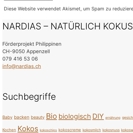
Diese Website verwendet Akismet, um Spam zu reduzier
NARDIAS – NATÜRLICH KOKU
Förderprojekt Philippinen
CH-9050 Appenzell
079 416 53 06
info@nardias.ch
Suchbegriffe
Bio
DIY
biologisch
backen
Baby
beauty
gesic
ernährung
Kokos
Kochen
kokoscreme
kokosmilch
kokosnuss
kokosw
kokoschips