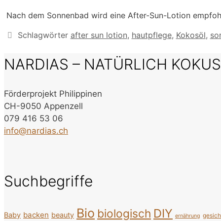
Nach dem Sonnenbad wird eine After-Sun-Lotion empfoh
Schlagwörter
after sun lotion
,
hautpflege
,
Kokosöl
,
so
NARDIAS – NATÜRLICH KOKU
Förderprojekt Philippinen
CH-9050 Appenzell
079 416 53 06
info@nardias.ch
Suchbegriffe
Bio
DIY
biologisch
backen
Baby
beauty
gesic
ernährung