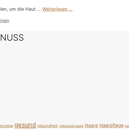
len, um die Haut …
Weiterlesen …
nnen
SNUSS
gesund
Haarpflege
Haare
gesundheit
htscreme
glänzende haare
ha