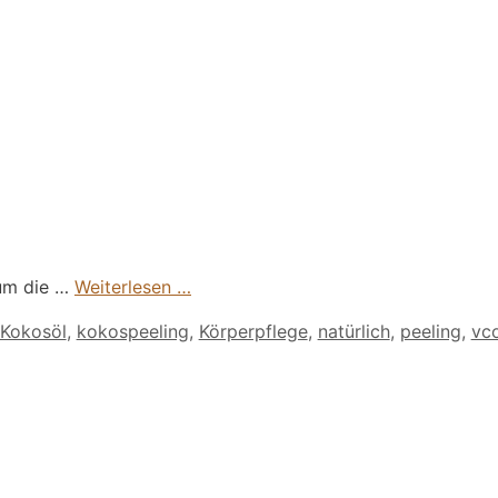
 um die …
Weiterlesen …
Kokosöl
,
kokospeeling
,
Körperpflege
,
natürlich
,
peeling
,
vc