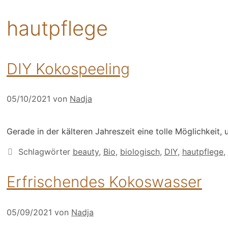
hautpflege
DIY Kokospeeling
05/10/2021
von
Nadja
Gerade in der kälteren Jahreszeit eine tolle Möglichkeit,
Schlagwörter
beauty
,
Bio
,
biologisch
,
DIY
,
hautpflege
,
Erfrischendes Kokoswasser
05/09/2021
von
Nadja