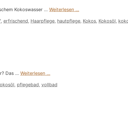
frischem Kokoswasser …
Weiterlesen …
Y
,
erfrischend
,
Haarpflege
,
hautpflege
,
Kokos
,
Kokosöl
,
kok
er? Das …
Weiterlesen …
okosöl
,
pflegebad
,
vollbad