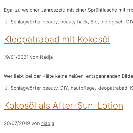
Egal zu welcher Jahreszeit: mit einer Sprühflasche mit 
Schlagwörter
beauty
,
beauty hack
,
Bio
,
biologisch
,
DI
Kleopatrabad mit Kokosöl
19/01/2021
von
Nadja
Wer liebt bei der Kälte keine heißen, entspannenden Bäd
Schlagwörter
beauty
,
DIY
,
hautpflege
,
kleopatrabad
,
K
Kokosöl als After-Sun-Lotion
20/07/2019
von
Nadja