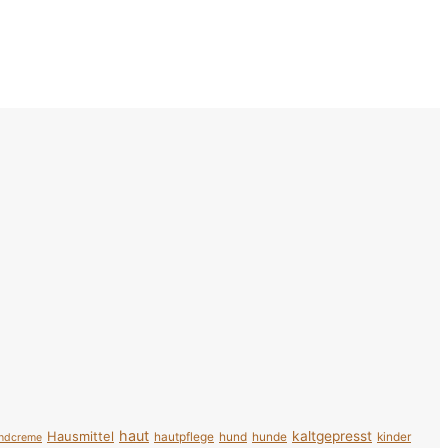
haut
Hausmittel
kaltgepresst
hautpflege
hund
hunde
kinder
ndcreme