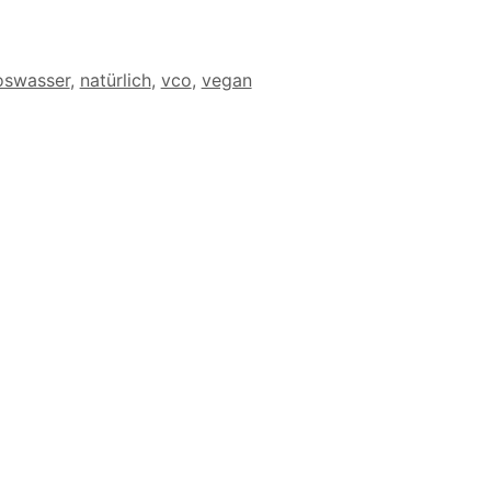
oswasser
,
natürlich
,
vco
,
vegan