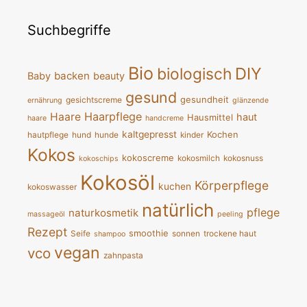
Suchbegriffe
Bio
DIY
biologisch
backen
Baby
beauty
gesund
gesundheit
gesichtscreme
ernährung
glänzende
Haarpflege
Haare
haut
Hausmittel
haare
handcreme
kaltgepresst
Kochen
hautpflege
hund
hunde
kinder
Kokos
kokoscreme
kokosmilch
kokosnuss
kokoschips
Kokosöl
Körperpflege
kuchen
kokoswasser
natürlich
pflege
naturkosmetik
massageöl
peeling
Rezept
smoothie
Seife
sonnen
trockene haut
shampoo
vegan
vco
zahnpasta