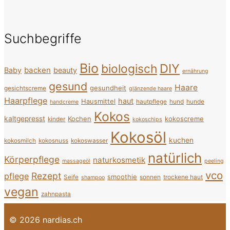
Suchbegriffe
Bio
DIY
biologisch
backen
Baby
beauty
ernährung
gesund
Haare
gesundheit
gesichtscreme
glänzende haare
Haarpflege
haut
Hausmittel
hautpflege
hund
hunde
handcreme
Kokos
kaltgepresst
Kochen
kokoscreme
kinder
kokoschips
Kokosöl
kuchen
kokosmilch
kokosnuss
kokoswasser
natürlich
Körperpflege
naturkosmetik
massageöl
peeling
vco
Rezept
pflege
smoothie
Seife
sonnen
trockene haut
shampoo
vegan
zahnpasta
© 2026 nardias.ch