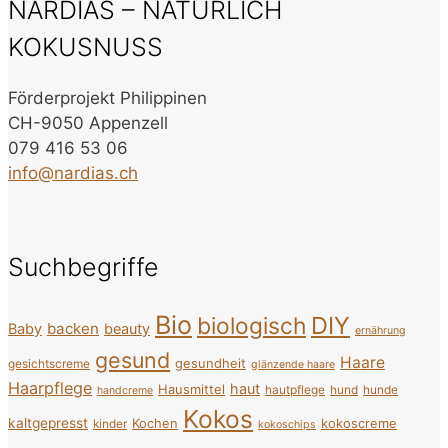
NARDIAS – NATÜRLICH
KOKUSNUSS
Förderprojekt Philippinen
CH-9050 Appenzell
079 416 53 06
info@nardias.ch
Suchbegriffe
Bio
DIY
biologisch
backen
Baby
beauty
ernährung
gesund
Haare
gesundheit
gesichtscreme
glänzende haare
Haarpflege
haut
Hausmittel
hautpflege
hund
hunde
handcreme
Kokos
kaltgepresst
Kochen
kokoscreme
kinder
kokoschips