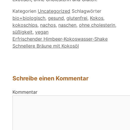
Kategorien
Uncategorized
Schlagwörter
bio+biologisch
,
gesund
,
glutenfrei
,
Kokos
,
kokoschips
,
nachos
,
naschen
,
ohne cholesterin
,
süßigkeit
,
vegan
Erfrischender Himbeer-Kokoswasser-Shake
Schnellere Bräune mit Kokosöl
Schreibe einen Kommentar
Kommentar