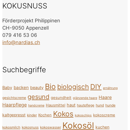
KOKUSNUSS
Förderprojekt Philippinen
CH-9050 Appenzell
079 416 53 06
info@nardias.ch
Suchbegriffe
Bio
DIY
biologisch
backen
Baby
beauty
ernährung
gesund
Haare
gesundheit
gesichtscreme
glänzende haare
Haarpflege
haut
Hausmittel
hautpflege
hund
hunde
handcreme
Kokos
kaltgepresst
Kochen
kokoscreme
kinder
kokoschips
Kokosöl
kuchen
kokosmilch
kokosnuss
kokoswasser