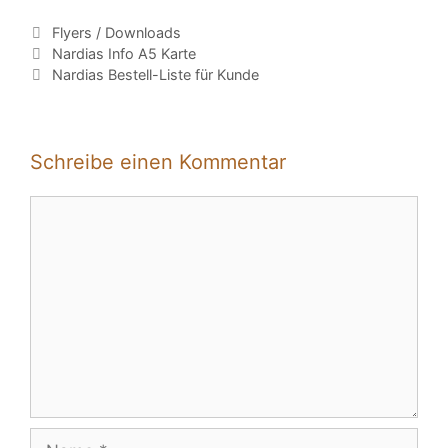
Kategorien
Flyers / Downloads
Nardias Info A5 Karte
Nardias Bestell-Liste für Kunde
Schreibe einen Kommentar
Kommentar
Name