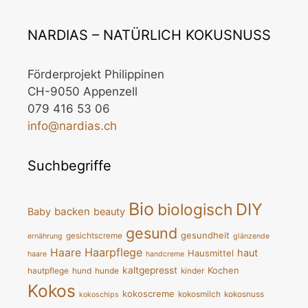
NARDIAS – NATÜRLICH KOKUSNUSS
Förderprojekt Philippinen
CH-9050 Appenzell
079 416 53 06
info@nardias.ch
Suchbegriffe
Bio
DIY
biologisch
backen
Baby
beauty
gesund
gesundheit
gesichtscreme
ernährung
glänzende
Haarpflege
Haare
haut
Hausmittel
haare
handcreme
kaltgepresst
Kochen
hautpflege
hund
hunde
kinder
Kokos
kokoscreme
kokosmilch
kokosnuss
kokoschips