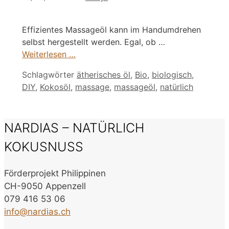
Effizientes Massageöl kann im Handumdrehen
selbst hergestellt werden. Egal, ob …
Weiterlesen …
Schlagwörter
ätherisches öl
,
Bio
,
biologisch
,
DIY
,
Kokosöl
,
massage
,
massageöl
,
natürlich
NARDIAS – NATÜRLICH
KOKUSNUSS
Förderprojekt Philippinen
CH-9050 Appenzell
079 416 53 06
info@nardias.ch