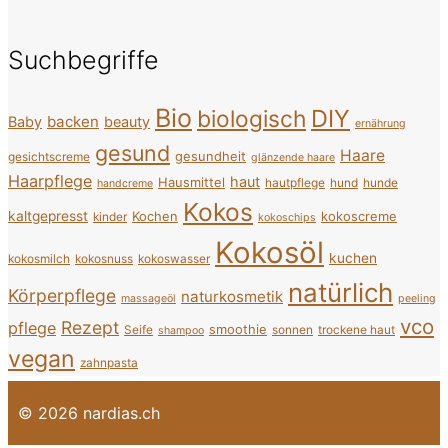
Suchbegriffe
Bio
DIY
biologisch
backen
Baby
beauty
ernährung
gesund
Haare
gesundheit
gesichtscreme
glänzende haare
Haarpflege
haut
Hausmittel
hautpflege
hund
hunde
handcreme
Kokos
kaltgepresst
Kochen
kokoscreme
kinder
kokoschips
Kokosöl
kuchen
kokosmilch
kokosnuss
kokoswasser
natürlich
Körperpflege
naturkosmetik
massageöl
peeling
vco
Rezept
pflege
smoothie
Seife
sonnen
trockene haut
shampoo
vegan
zahnpasta
© 2026 nardias.ch