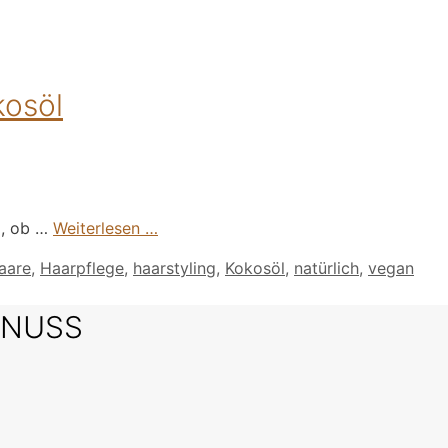
kosöl
l, ob …
Weiterlesen …
aare
,
Haarpflege
,
haarstyling
,
Kokosöl
,
natürlich
,
vegan
SNUSS