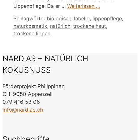
Lippenpflege. Da er …
Weiterlesen …
Schlagwörter
biologisch
,
labello
,
lippenpflege
,
naturkosmetik
,
natürlich
,
trockene haut
,
trockene lippen
NARDIAS – NATÜRLICH
KOKUSNUSS
Förderprojekt Philippinen
CH-9050 Appenzell
079 416 53 06
info@nardias.ch
Suchbegriffe