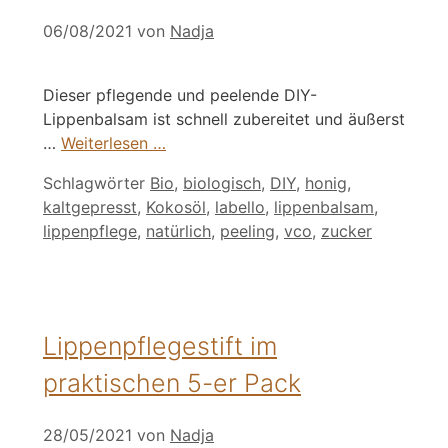
06/08/2021
von
Nadja
Dieser pflegende und peelende DIY-
Lippenbalsam ist schnell zubereitet und äußerst
…
Weiterlesen …
Schlagwörter
Bio
,
biologisch
,
DIY
,
honig
,
kaltgepresst
,
Kokosöl
,
labello
,
lippenbalsam
,
lippenpflege
,
natürlich
,
peeling
,
vco
,
zucker
Lippenpflegestift im
praktischen 5-er Pack
28/05/2021
von
Nadja