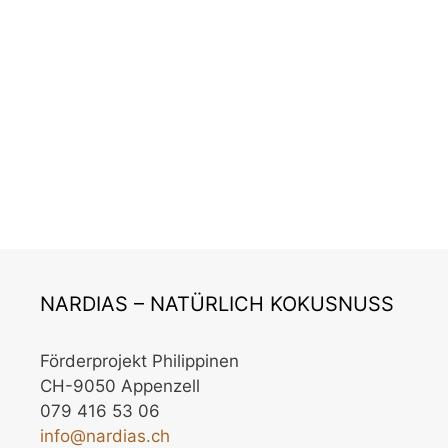
Und wieder wurden unterschiedliche Kokosöle
von einem unabhängigen Institut auf …
Weiterlesen …
Schlagwörter
Bio
,
biologisch
,
Kokosöl
,
mineralöl
,
natürlich
,
schädlich
,
test
NARDIAS – NATÜRLICH KOKUSNUSS
Förderprojekt Philippinen
CH-9050 Appenzell
079 416 53 06
info@nardias.ch