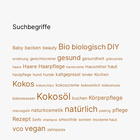
Suchbegriffe
Bio
DIY
biologisch
backen
Baby
beauty
gesund
gesundheit
gesichtscreme
ernährung
glänzende
Haarpflege
Haare
haut
Hausmittel
haare
handcreme
kaltgepresst
Kochen
hautpflege
hund
hunde
kinder
Kokos
kokoscreme
kokosmilch
kokosnuss
kokoschips
Kokosöl
Körperpflege
kuchen
kokoswasser
natürlich
pflege
naturkosmetik
massageöl
peeling
Rezept
smoothie
Seife
sonnen
trockene haut
shampoo
vegan
vco
zahnpasta