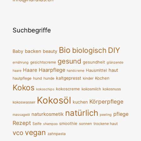
Suchbegriffe
Bio
DIY
biologisch
backen
Baby
beauty
gesund
gesundheit
gesichtscreme
ernährung
glänzende
Haarpflege
Haare
haut
Hausmittel
haare
handcreme
kaltgepresst
Kochen
hautpflege
hund
hunde
kinder
Kokos
kokoscreme
kokosmilch
kokosnuss
kokoschips
Kokosöl
Körperpflege
kuchen
kokoswasser
natürlich
pflege
naturkosmetik
massageöl
peeling
Rezept
smoothie
Seife
sonnen
trockene haut
shampoo
vegan
vco
zahnpasta