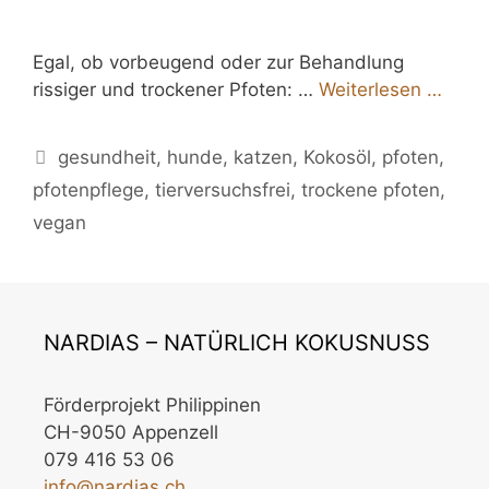
Egal, ob vorbeugend oder zur Behandlung
rissiger und trockener Pfoten: …
Weiterlesen …
Schlagwörter
gesundheit
,
hunde
,
katzen
,
Kokosöl
,
pfoten
,
pfotenpflege
,
tierversuchsfrei
,
trockene pfoten
,
vegan
NARDIAS – NATÜRLICH KOKUSNUSS
Förderprojekt Philippinen
CH-9050 Appenzell
079 416 53 06
info@nardias.ch