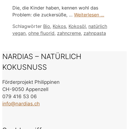
Die, die Kinder haben, kennen wohl das
Problem: die zuckersüße, …
Weiterlesen …
Schlagwörter
Bio
,
Kokos
,
Kokosöl
,
natürlich
vegan
,
ohne fluorid
,
zahncreme
,
zahnpasta
NARDIAS – NATÜRLICH
KOKUSNUSS
Förderprojekt Philippinen
CH-9050 Appenzell
079 416 53 06
info@nardias.ch