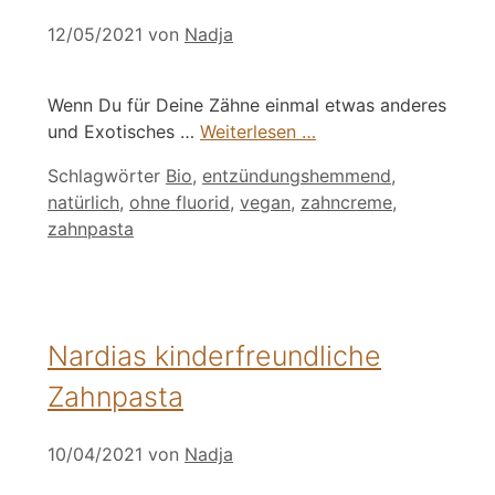
12/05/2021
von
Nadja
Wenn Du für Deine Zähne einmal etwas anderes
und Exotisches …
Weiterlesen …
Schlagwörter
Bio
,
entzündungshemmend
,
natürlich
,
ohne fluorid
,
vegan
,
zahncreme
,
zahnpasta
Nardias kinderfreundliche
Zahnpasta
10/04/2021
von
Nadja