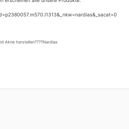
n erscheinen alle unsere Produkte.
sid=p2380057.m570.l1313&_nkw=nardias&_sacat=0
nd Akne herstellen????Nardias