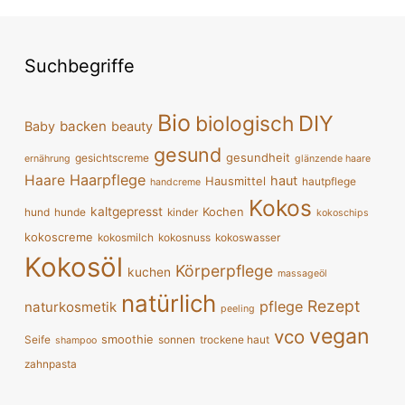
Suchbegriffe
Bio
DIY
biologisch
backen
Baby
beauty
gesund
gesundheit
gesichtscreme
ernährung
glänzende haare
Haarpflege
Haare
haut
Hausmittel
hautpflege
handcreme
Kokos
kaltgepresst
Kochen
hund
hunde
kinder
kokoschips
kokoscreme
kokosmilch
kokosnuss
kokoswasser
Kokosöl
Körperpflege
kuchen
massageöl
natürlich
Rezept
pflege
naturkosmetik
peeling
vegan
vco
smoothie
Seife
sonnen
trockene haut
shampoo
zahnpasta