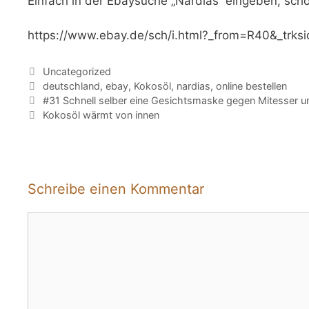
Einfach in der Ebaysuche „Nardias“ eingeben, scho
https://www.ebay.de/sch/i.html?_from=R40&_trk
Kategorien
Uncategorized
Schlagwörter
deutschland
,
ebay
,
Kokosöl
,
nardias
,
online bestellen
#31 Schnell selber eine Gesichtsmaske gegen Mitesser u
Kokosöl wärmt von innen
Schreibe einen Kommentar
Kommentar