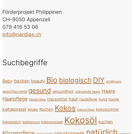
Förderprojekt Philippinen
CH-9050 Appenzell
079 416 53 06
info@nardias.ch
Suchbegriffe
Bio
DIY
biologisch
backen
Baby
beauty
ernährung
gesund
Haare
gesundheit
gesichtscreme
glänzende haare
Haarpflege
haut
Hausmittel
hautpflege
hund
hunde
handcreme
Kokos
kaltgepresst
Kochen
kokoscreme
kinder
kokoschips
Kokosöl
kuchen
kokosmilch
kokosnuss
kokoswasser
natürlich
Körperpflege
naturkosmetik
massageöl
peeling